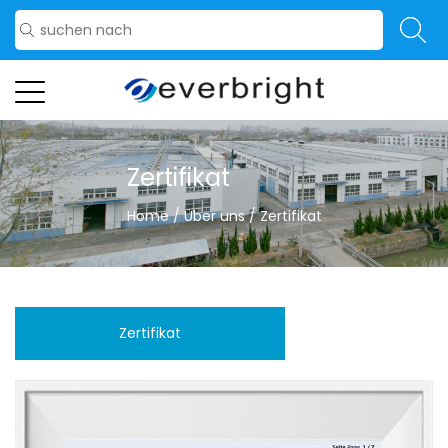
Zertifikat
Home
/
Über uns
/
Zertifikat
Zertifikat