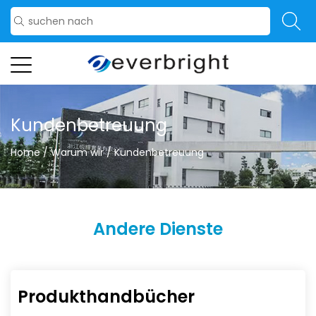
Kundenbetreuung
Home
/
Warum wir
/
Kundenbetreuung
Andere Dienste
Produkthandbücher