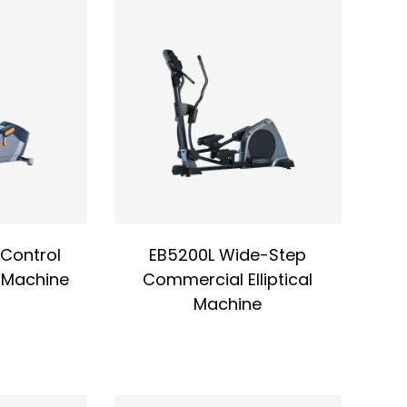
ungsbahn die Belastung der Knie-, Hüft- und
 Personen mit Knieverletzungen oder
gsrisiko beim Training.
trainer sanfter und schont die Gelenke.
von Ober- und Unterkörper, was die Herz-
ert und die Körperkoordination fördert.
erung, Datenaufzeichnung und weiteren
​Control
EB5200L Wide-Step
l Machine
Commercial Elliptical
dauertraining, trainiert Gesäß, Oberschenkel,
ie Ganzkörper-Fettverbrennung und
Machine
ensität verbessert die Ausdauer des Herz-
gnet sich für Rehabilitationsmaßnahmen nach
ie Muskelkoordination sowie Ausdauer durch
ng macht ihn ideal für Personen ohne