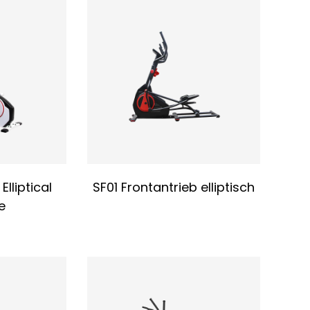
Gelenkbelastung reduziert wird. Außerdem ist
 mit hohem Körpergewicht und diejenigen, die
lliptical
SF01 Frontantrieb elliptisch
e