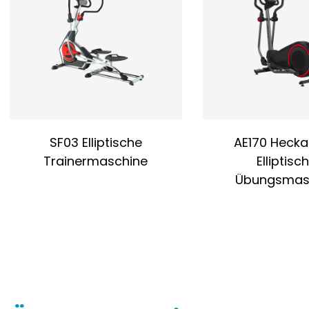
SF03 Elliptische
AE170 Hecka
Trainermaschine
Elliptisc
Übungsmas