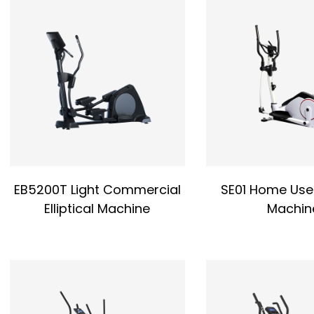
sportliche Grundfitness oder ältere Menschen, da die 
er sicher für Menschen mit Knieverletzungen, Personen
sich von Operationen erholen.
EB5200T Light Commercial
SE01 Home Use E
Elliptical Machine
Machin