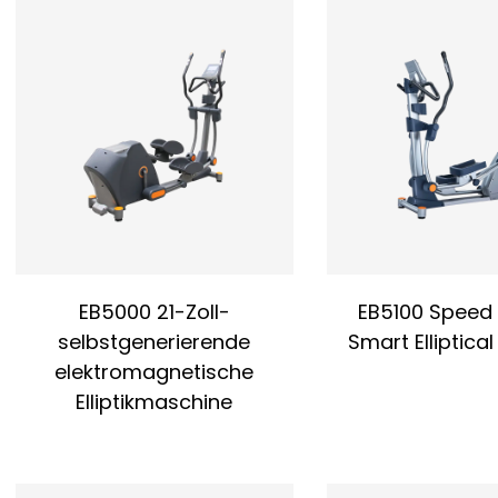
Der Crosstrainer reduziert durch die elliptische Beweg
Sprunggelenke. Dies macht ihn besonders geeignet für
chronischen Erkrankungen und verringert das Verletzun
2) Geringe Belastung
Im Vergleich zum Laufband ist die Bewegung beim Cross
3) Koordinierte Ganzkörperbewegung
Der Crosstrainer fordert eine gleichzeitige Belastung 
Kreislauf-Funktion stärkt, die Muskel-Ausdauer verbess
4) Intelligente Funktionen
Ausgestattet mit Herzfrequenzmessung, Leistungssteu
Funktionen.
EB5000 21-Zoll-
EB5100 Speed ​
Vorteile der Nutzung:
selbstgenerierende
Smart Elliptica
Der Crosstrainer verbrennt effektiv Kalorien durch Aus
Waden und die Rumpfmuskulatur und unterstützt so d
elektromagnetische
Körperformung. Regelmäßiges Training mit geringer Int
Elliptikmaschine
Kreislauf-Systems und fördert die Durchblutung. Er ei
Knochenbrüchen oder Nervenschäden und verbessert d
die elliptische Bewegung. Die gelenkschonende Belastu