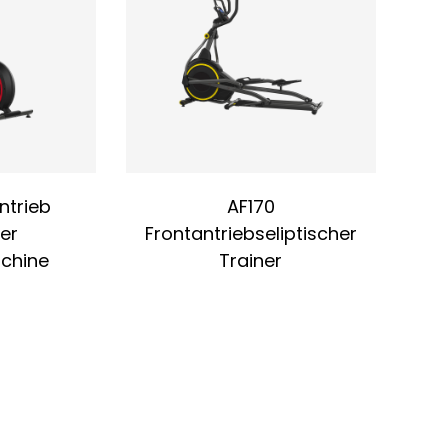
ntrieb
AF170
her
Frontantriebseliptischer
chine
Trainer