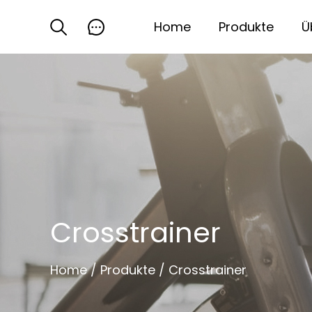
Home
Produkte
Ü
Crosstrainer
Home
/
Produkte
/
Crosstrainer