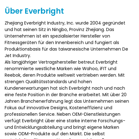
dem Motor während des längeren Gebrauchs, um eine
lange Lebensdauer zu gewährleisten.
Über Everbright
Zhejiang Everbright Industry, Inc. wurde 2004 gegründet
und hat seinen Sitz in Ningbo, Provinz Zhejiang. Das
Unternehmen ist ein spezialisierter Hersteller von
Fitnessgeräten für den Innenbereich und fungiert als
Produktionsbasis für das taiwanesische Unternehmen De
Jet Industry.
Als langjähriger Vertragshersteller betreut Everbright
renommierte westliche Marken wie Wahoo, iFIT und
Reebok, deren Produkte weltweit vertrieben werden. Mit
strengen Qualitätsstandards und hohen
Kundenerwartungen hat sich Everbright nach und nach
eine feste Position in der Branche erarbeitet. Mit über 20
Jahren Branchenerfahrung legt das Unternehmen seinen
Fokus auf innovative Designs, Kosteneffizienz und
professionellen Service. Neben OEM-Dienstleistungen
verfügt Everbright über eine starke interne Forschungs-
und Entwicklungsabteilung und bringt eigene Marken
sowie ODM-Produkte auf den Markt. Die selbst