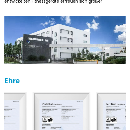
entwickelten Fitnessgeräte erfreuen sich großer
Beliebtheit bei Kunden und wurden auf internationalen
Messen wie der ISPO in Deutschland, der TaiSPO in Taiwan
sowie der Chengdu-Ausstellung in China präsentiert.
Zhejiang Everbright Industry ist bestrebt, den
Marktanforderungen gerecht zu werden, und freut sich
darauf, mit weiteren Partnern für eine gemeinsame
erfolgreiche Zukunft zusammenzuarbeiten.
Ehre