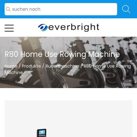
R80 Home Use Rowing Machine
Home
/
Produkte
/
Rudermaschine
/
R80 Home Use Rowing
Machine