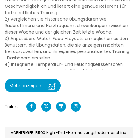
Geschwindigkeit an und liefert eine genaue Referenz für
fortschrittliches Training.
2) Vergleichen Sie historische Übungsdaten wie
Rudereffizienz und Herzfrequenzschwankungen zwischen
dieser Woche und der gleichen Zeit letzte Woche.
3) Anpassbare Watch Face -Layouts ermöglichen es den
Benutzern, die Übungsdaten, die sie anzeigen möchten,
frei auszuwählen, und ihr eigenes personalisiertes Training
-Dashboard erstellen.
4) Integrierte Temperatur- und Feuchtigkeitssensoren
zeigen die Temperatur und Luftfeuchtigkeit der
Trainingsumgebung, wodurch die Auswirkungen der
Umwelt auf die Trainingsleistung bewertet werden.
Mehr anzeigen
5) zeigt Indikatoren für die Muskeleinbindung (wie den
Prozentsatz an Hüft-, Bein- und Muskelanstrengung der
oberen Extremität), um die Trainingsleistung zu
Teilen:
optimieren.
Produktvorteile:
1) Mithilfe magnetischer Levitation und stiller
VORHERIGER: R500 High -End -Heimnutzungstrudermaschine
Lagertechnologie beträgt das Paddelgeräusch weniger als