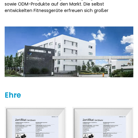
sowie ODM-Produkte auf den Markt. Die selbst
entwickelten Fitnessgeräte erfreuen sich großer
Beliebtheit bei Kunden und wurden auf internationalen
Messen wie der ISPO in Deutschland, der TaiSPO in Taiwan
sowie der Chengdu-Ausstellung in China präsentiert.
Zhejiang Everbright Industry ist bestrebt, den
Marktanforderungen gerecht zu werden, und freut sich
darauf, mit weiteren Partnern für eine gemeinsame
erfolgreiche Zukunft zusammenzuarbeiten.
Ehre