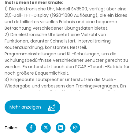
Instrumentenmerkmale:
1) Die elektronische Uhr, Modell SV8500, verfügt über eine
21,5-Zoll-TFT-Display (1920*1080 Auflösung), die ein klares
und detailliertes visuelles Erlebnis und eine bequeme
Betrachtung verschiedener Übungsdaten bietet.
2) Die elektronische Uhr bietet eine Vielzahl von
Funktionen, darunter Schnellstart, Intervalltraining,
Routenzuordnung, konstantes Netzteil,
Programmeinstellungen und KI -Schulungen, um die
Schulungsbedürfnisse verschiedener Benutzer gerecht zu
werden. Es unterstützt auch den PCAP -Touch -Betrieb für
noch größere Bequemlichkeit.
3) Eingebaute Lautsprecher unterstützen die Musik-
Wiedergabe und verbessern den Trainingsvergnügen. Ein
USB -Power -Ladegerät ist für eine bequeme Aufladung
von Mobiltelefonen und anderen Geräten enthalten.
4) unterstützt die Wi-Fi- und Bluetooth-Konnektivität und
Mehr anzeigen
ermöglicht die Integration mit Mobiltelefonen, Tablets und
anderen Geräten für die Datensynchronisation und die
Fernbedienung. Benutzer können die App verwenden, um
Teilen:
personalisierte Kurse auszuwählen und Echtzeitdaten zu