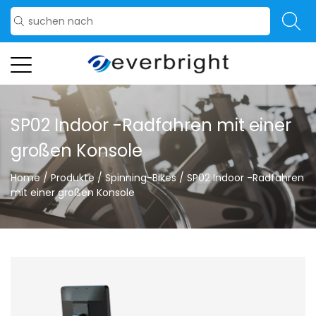
SP02 Indoor -Radfahren mit einer
großen Konsole
Home
/
Produkte
/
Spinning-Bikes
/
SP02 Indoor -Radfahren
mit einer großen Konsole