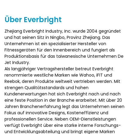
zu bewegen und zu bewegen, wodurch es für Heim- oder
kleine Fitnessstudios geeignet ist.
4) Mit einem intelligenten Widerstandskontrollsystem
Über Everbright
ausgestattet, kann die Widerstandsintensität
entsprechend den Benutzeranforderungen eingestellt
Zhejiang Everbright Industry, Inc. wurde 2004 gegründet
werden. Die App-Konnektivität bietet personalisierte
und hat seinen Sitz in Ningbo, Provinz Zhejiang. Das
Klassen und Echtzeitdatenüberwachung, um den
Unternehmen ist ein spezialisierter Hersteller von
Schulungsbedürfnissen verschiedener Benutzer gerecht zu
Fitnessgeräten für den Innenbereich und fungiert als
werden.
Produktionsbasis für das taiwanesische Unternehmen De
5) Der Sitz und der Lenker sind für eine hervorragende
Jet Industry.
Unterstützung verstellbar. Das Sitzkissen ist mit einem
Als langjähriger Vertragshersteller betreut Everbright
komfortablen Geldesign für verbesserten Reitkomfort
renommierte westliche Marken wie Wahoo, iFIT und
ausgestattet.
Reebok, deren Produkte weltweit vertrieben werden. Mit
6) Die maximale Belastungskapazität beträgt 150 kg,
strengen Qualitätsstandards und hohen
geeignet für Benutzer verschiedener Körperformen und -
Kundenerwartungen hat sich Everbright nach und nach
gewichte, die Sicherheit und Stabilität gewährleistet.
eine feste Position in der Branche erarbeitet. Mit über 20
Jahren Branchenerfahrung legt das Unternehmen seinen
Fokus auf innovative Designs, Kosteneffizienz und
professionellen Service. Neben OEM-Dienstleistungen
verfügt Everbright über eine starke interne Forschungs-
und Entwicklungsabteilung und bringt eigene Marken