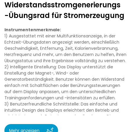
Widerstandsstromgenerierungs
-Übungsrad für Stromerzeugung
Instrumentenmerkmale:
1) Ausgestattet mit einer Multifunktionsanzeige, in der
Echtzeit-Übungsdaten angezeigt werden, einschließlich
Geschwindigkeit, Entfernung, Zeit, Kalorienverbrannung,
Herzfrequenz und mehr, um den Benutzern zu helfen, ihren
Übungsstatus und ihre Ergebnisse vollständig zu verstehen.
2) Intelligente Einstellung: Das Display unterstützt die
Einstellung der Magnet-, Wind- oder
Generatorbeständigkeit. Benutzer können den Widerstand
einfach mit Schaltflächen oder Berührungssteuerungen
auf dem Display anpassen, um den unterschiedlichen
Trainingsanforderungen und -intensitäten zu erfüllen.
3) Benutzerfreundliche Schnittstelle: Das einfache und
intuitive Design des Displays erleichtert den Betrieb und
erleichtert es auch Erstnutzern, schnell zu lernen. Die
Anzeige kann auch voreingestellte Trainingsprogramme
aufweisen, sodass Benutzer den entsprechenden
Mehr anzeigen