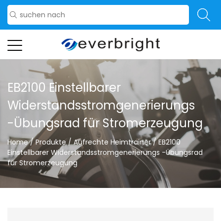
EB2100 Einstellbarer
Widerstandsstromgenerierungs
-Übungsrad für Stromerzeugung
Home
/
Produkte
/
Aufrechte Heimtrainer
/
EB2100
Einstellbarer Widerstandsstromgenerierungs -Übungsrad
für Stromerzeugung