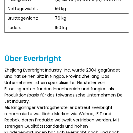
können den Widerstand entsprechend ihren
Trainingszielen und ihren körperlichen Verhältnissen frei
Nettogewicht :
56 kg
anpassen, um unterschiedliche Trainingseffekte zu
Bruttogewicht:
76 kg
erreichen und die Bedürfnisse unterschiedlicher
Fitnessniveaus zu erfüllen.
Laden:
150 kg
2) Der Sitzrahmen besteht aus hochfestem
Legierungsstahl und elektrostatisch besprüht, um eine
stabile Struktur zu gewährleisten, die den
Sicherheitsstandards entspricht. Das nicht rutschende
Über Everbright
Design und die verstellbaren Fußstützen verbessern die
Sicherheit und reduzieren die Handmüdungs- und
Gelenkverletzungen.
Zhejiang Everbright Industry, Inc. wurde 2004 gegründet
3) Durch die Simulation von Radfahrenbewegungen
und hat seinen Sitz in Ningbo, Provinz Zhejiang. Das
reduziert dies die Auswirkungen auf die Knie, Hüften und
Unternehmen ist ein spezialisierter Hersteller von
Knöchel, wodurch sie besonders geeignet sind, wenn sie
Fitnessgeräten für den Innenbereich und fungiert als
gemeinsame Beschwerden haben oder sich von
Produktionsbasis für das taiwanesische Unternehmen De
Bewegung erholen, die Gelenke effektiv schützen und
Jet Industry.
Trainingsrisiken reduzieren.
Als langjähriger Vertragshersteller betreut Everbright
4) Mit dem integrierten Speicherfach können Benutzer
renommierte westliche Marken wie Wahoo, iFIT und
kleine Artikel wie Mobiltelefone während des Trainings
Reebok, deren Produkte weltweit vertrieben werden. Mit
speichern und die Bequemlichkeit verbessern.
strengen Qualitätsstandards und hohen
5) Vielseitigkeit und Flexibilität: Das Training Bike verfügt
Kundenerwartungen hat sich Everbright nach und nach