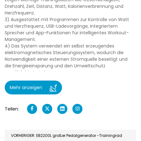
Drehzahl, Zeit, Distanz, Watt, Kalorienverbrennung und
Herzfrequenz.
3) Ausgestattet mit Programmen zur Kontrolle von Watt
und Herzfrequenz, USB-Ladevorgänge, integriertem
Sprecher und App-Funktionen für intelligentes Workout-
Management.
4) Das System verwendet ein selbst erzeugendes
elektromagnetisches Steuerungssystem, wodurch die
Notwendigkeit einer externen Stromquelle beseitigt und
die Energieeinsparung und den Umweltschutz
gewährleistet wird.
5) Das Schwungrad verwendet ein starkes Magnetfeld für
eine präzise Widerstandsanpassung und bietet 32 ​​
Mehr anzeigen
Widerstandsanpassungen, um den verschiedenen
Trainingsbedarf zu decken.
6) Das System bietet 32 ​​Widerstandsanpassungsmodi.
Teilen:
7) Das Fahrrad verfügt über eine handgehaltene
Herzfrequenz- und Herzfrequenzfunktionsfunktionen und
überwachte die Herzfrequenzschwankungen in Echtzeit,
um eine sichere Bewegung zu gewährleisten.
VORHERIGER: EB2200L großer Pedalgenerator -Trainingrad