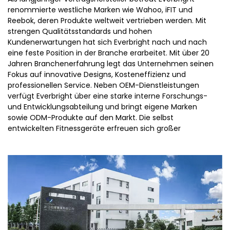
renommierte westliche Marken wie Wahoo, iFIT und
Reebok, deren Produkte weltweit vertrieben werden. Mit
strengen Qualitätsstandards und hohen
Kundenerwartungen hat sich Everbright nach und nach
eine feste Position in der Branche erarbeitet. Mit über 20
Jahren Branchenerfahrung legt das Unternehmen seinen
Fokus auf innovative Designs, Kosteneffizienz und
professionellen Service. Neben OEM-Dienstleistungen
verfügt Everbright über eine starke interne Forschungs-
und Entwicklungsabteilung und bringt eigene Marken
sowie ODM-Produkte auf den Markt. Die selbst
entwickelten Fitnessgeräte erfreuen sich großer
Beliebtheit bei Kunden und wurden auf internationalen
Messen wie der ISPO in Deutschland, der TaiSPO in Taiwan
sowie der Chengdu-Ausstellung in China präsentiert.
Zhejiang Everbright Industry ist bestrebt, den
Marktanforderungen gerecht zu werden, und freut sich
darauf, mit weiteren Partnern für eine gemeinsame
erfolgreiche Zukunft zusammenzuarbeiten.