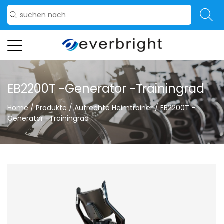
EB2200T -Generator -Trainingrad
Home
/
Produkte
/
Aufrechte Heimtrainer
/
EB2200T -
Generator -Trainingrad