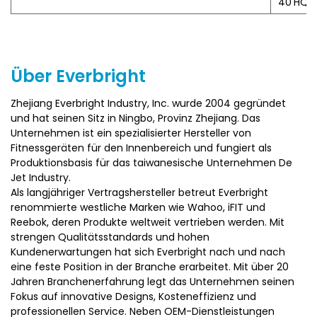
40'HQ: 
Verletzungen erholen. Die Bewegung mit geringer
Auswirkung reduziert den Gelenkschaden und ist für
Personen mit Knie- oder Knöchelverletzungen geeignet.
5) Ein starkes magnetisches Design sorgt für eine glattere
und stabilere Bewegung, wodurch Vibrationen und Schock
Über Everbright
während des Trainings reduziert werden.
6) Ausgestattet mit verstellbaren Fußstützen,
Zhejiang Everbright Industry, Inc. wurde 2004 gegründet
atmungsaktivem Netz und rotierbaren Armlehnen
und hat seinen Sitz in Ningbo, Provinz Zhejiang. Das
verbessert es den Komfort und die Funktionalität für den
Unternehmen ist ein spezialisierter Hersteller von
erweiterten Gebrauch.
Fitnessgeräten für den Innenbereich und fungiert als
Produktionsbasis für das taiwanesische Unternehmen De
Jet Industry.
Als langjähriger Vertragshersteller betreut Everbright
renommierte westliche Marken wie Wahoo, iFIT und
Reebok, deren Produkte weltweit vertrieben werden. Mit
strengen Qualitätsstandards und hohen
Kundenerwartungen hat sich Everbright nach und nach
eine feste Position in der Branche erarbeitet. Mit über 20
Jahren Branchenerfahrung legt das Unternehmen seinen
Fokus auf innovative Designs, Kosteneffizienz und
professionellen Service. Neben OEM-Dienstleistungen