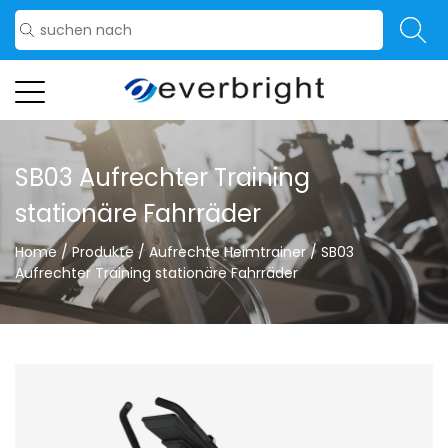
SB03 Aufrechter Training
stationäre Fahrräder
Home
/
Produkte
/
Aufrechte Heimtrainer
/
SB03
Aufrechter Training stationäre Fahrräder