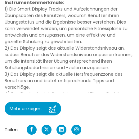
Instrumentenmerkmale:
1) Die Smart Display Tracks und Aufzeichnungen der
Übungsdaten des Benutzers, wodurch Benutzer ihren
Übungsstatus und die Ergebnisse besser verstehen. Dies
kann verwendet werden, um persönliche Fitnesspläne zu
entwickeln und anzupassen, um eine effektive und
gezielte Schulung zu gewährleisten.
2) Das Display zeigt das aktuelle Widerstandsniveau an,
sodass Benutzer das Widerstandsniveau anpassen können,
um die Intensität ihrer Übung entsprechend ihren
Schulungsbedürfnissen und -zielen anzupassen.
3) Das Display zeigt die aktuelle Herzfrequenzzone des
Benutzers an und bietet entsprechende Tipps und
Vorschläge.
4) Das Display bietet Countdown- und Timer -Funktionen,
sodass Benutzer Übungs- und Ruheszeiten festlegen
können, wodurch Benutzer das Tempo und die Intensität
Mehr anzeigen
ihres Trainings besser kontrollieren können.
5) Die Funktion der Benutzerdatenspeicherung und -
analyse zeichnet Benutzerübungsdaten und -verlauf für
Teilen:
die Analyse und Zusammenfassung auf. Mit der Anzeige