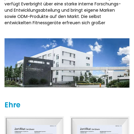
verfügt Everbright über eine starke interne Forschungs-
und Entwicklungsabteilung und bringt eigene Marken
sowie ODM-Produkte auf den Markt. Die selbst
entwickelten Fitnessgeräte erfreuen sich großer
Beliebtheit bei Kunden und wurden auf internationalen
Messen wie der ISPO in Deutschland, der TaiSPO in Taiwan
sowie der Chengdu-Ausstellung in China präsentiert.
Zhejiang Everbright Industry ist bestrebt, den
Marktanforderungen gerecht zu werden, und freut sich
darauf, mit weiteren Partnern für eine gemeinsame
erfolgreiche Zukunft zusammenzuarbeiten.
Ehre